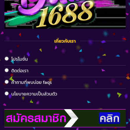
เกี่ยวกับเรา
โปรโมชั่น
ติดต่อเรา
คำถามที่พบบ่อย faqs
นโยบายความเป็นส่วนตัว