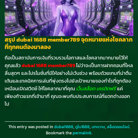
สรุป
dubai 1688 member789
จุดหมายแห่งโชคลาภ
ที่ทุกคนต้องมาลอง
ถือเป็นสถาบันการเงินที่รวบรวมโอกาสและโชคลาภมากมายไว้ให้
คุณแล้ว
dubai 1688 member789
ไม่ว่าจะเป็นการฝากถอนที่ไหล
ลื่นสุดๆ และโปรโมชั่นที่มีให้อย่างไม่เว้นช่วง พร้อมด้วยเกมที่น่าตื่น
เต้นและเทคนิคการเล่นที่พุ่งตรงไปยังเป้าหมายของกำไรที่ถูกต้อง
เหมือนเปิดสวิตช์ ให้โชคลาภมาที่คุณ
เว็บสล็อต เครดิตฟรี
แค่
เพียงก้าวแรกที่เข้ามาที่ คุณจะพบกับประสบการณ์ที่แตกต่างออก
ไป
This entry was posted in
dubai1688
,
ดูไบ1688
,
บทความ
,
สล็อตออนไลน์
.
Bookmark the
permalink
.