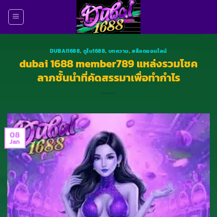
Skip
to
content
DUBAI1688
,
ดูไบ1688
,
บทความ
,
สล็อตออนไลน์
dubai 1688 member789 แหล่งรวมโชค
ลาภชั้นนำที่คัดสรรมาเพื่อทำกำไร
08
Jan