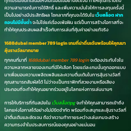
ทุกโปรโมชั่นที่เสนอให้จะมีเงื่อนไขอย่างชัดเจน ทำให้คุณทราบถึง
ความสามารถในการใช้สิทธิ์ และเพิ่มความมั่นใจให้การลงทุนครั้งนี้
เป็นไปอย่างมีประสิทธิผล โชคลาภที่คุณจะได้รับใน
เว็บสล็อต ฝาก
ถอนไม่มีขั้นต่ํา
จะไม่ใช่แค่เรื่องเพ้อฝัน แต่เป็นการสร้างโอกาสที่จะ
ทำให้คุณประสบผลสำเร็จกับการเล่นที่คุ้มค่าอย่างแท้จริง
1688dubai member 789 login เกมที่น่าตื่นเต้นพร้อมให้คุณมา
ลุ้นรางวัลมากมาย
ทุกคนที่มาที่
1688dubai member 789 login
จะต้องประทับใจใน
ความหลากหลายของเกมที่มีให้เลือก โดยแต่ละเกมนั้นถูกออกแบบ
มาเพื่อมอบความเพลิดเพลินและความตื่นเต้นในการลุ้นรางวัลที่
คุณสามารถสัมผัสได้ ไม่ว่าจะเป็นกราฟิกที่สวยงามหรือเสียง
ประกอบที่จะทำให้คุณอยากร่วมอยู่ในโลกแห่งการเล่นนานๆ
การให้บริการที่ทันสมัยใน
เว็บสล็อตpg
จะทำให้คุณสามารถเข้าถึง
โลกแห่งโอกาสได้อย่างไม่มีขีดจำกัด พร้อมที่จะสนุกและลุ้นรางวัลที่
น่าตื่นเต้นและชัดเจน ถือว่าความท้าทายระหว่างเล่นเกมจะสร้าง
ความทรงจำในประสบการณ์ของคุณอย่างแน่นอน