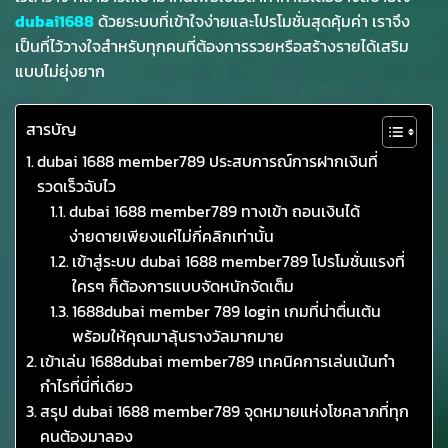
dubai1688
ด้วยระบบที่เข้าใจง่ายและโปรโมชั่นสุดคุ้มค่า เราจึง
เป็นที่ไว้วางใจสำหรับทุกคนที่ต้องการรวยหรือสร้างรายได้เสริม
แบบไม่ยุ่งยาก
สารบัญ
dubai 1688 member789 ประสบการณ์การฝากเงินที่
รวดเร็วฉับไว
dubai 1688 member789 ทางเข้า ถอนเงินได้
ง่ายดายเพียงแค่ไม่กี่คลิกเท่านั้น
เข้าสู่ระบบ dubai 1688 member789 โปรโมชั่นแรงที่
ใครๆ ก็ต้องการแบบจัดหนักจัดเต็ม
1688dubai member 789 login เกมที่น่าตื่นเต้น
พร้อมให้คุณมาลุ้นรางวัลมากมาย
เข้าเล่น 1688dubai member789 เทคนิคการเล่นเน้นทำ
กำไรที่นี่ที่เดียว
สรุป dubai 1688 member789 จุดหมายแห่งโชคลาภที่ทุก
คนต้องมาลอง