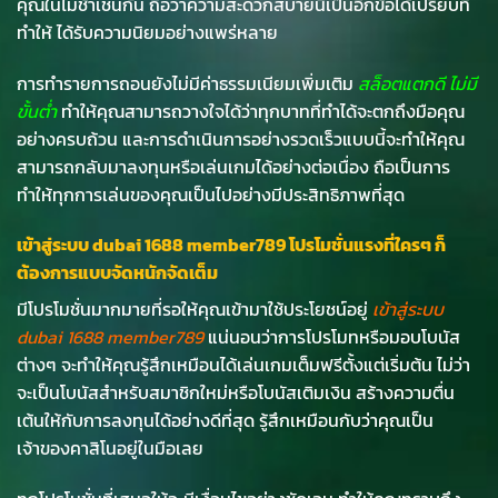
คุณในไม่ช้าเช่นกัน ถือว่าความสะดวกสบายนี้เป็นอีกข้อได้เปรียบที่
ทำให้ ได้รับความนิยมอย่างแพร่หลาย
การทำรายการถอนยังไม่มีค่าธรรมเนียมเพิ่มเติม
สล็อตแตกดี ไม่มี
ขั้นต่ํา
ทำให้คุณสามารถวางใจได้ว่าทุกบาทที่ทำได้จะตกถึงมือคุณ
อย่างครบถ้วน และการดำเนินการอย่างรวดเร็วแบบนี้จะทำให้คุณ
สามารถกลับมาลงทุนหรือเล่นเกมได้อย่างต่อเนื่อง ถือเป็นการ
ทำให้ทุกการเล่นของคุณเป็นไปอย่างมีประสิทธิภาพที่สุด
เข้าสู่ระบบ dubai 1688 member789 โปรโมชั่นแรงที่ใครๆ ก็
ต้องการแบบจัดหนักจัดเต็ม
มีโปรโมชั่นมากมายที่รอให้คุณเข้ามาใช้ประโยชน์อยู่
เข้าสู่ระบบ
dubai 1688 member789
แน่นอนว่าการโปรโมทหรือมอบโบนัส
ต่างๆ จะทำให้คุณรู้สึกเหมือนได้เล่นเกมเต็มฟรีตั้งแต่เริ่มต้น ไม่ว่า
จะเป็นโบนัสสำหรับสมาชิกใหม่หรือโบนัสเติมเงิน สร้างความตื่น
เต้นให้กับการลงทุนได้อย่างดีที่สุด รู้สึกเหมือนกับว่าคุณเป็น
เจ้าของคาสิโนอยู่ในมือเลย