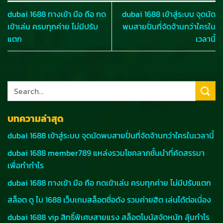
dubai 1688 ทางเข้า มือ ถือ กด
dubai 1688 เข้าสู่ระบบ จุดนัด
เข้าเล่น ครบทุกค่าย ไม่มีปรับ
พบสายปั่นที่จัดจ้านกว่าใครใน
แตก
เวลานี้
บทความล่าสุด
dubai 1688 เข้าสู่ระบบ จุดนัดพบสายปั่นที่จัดจ้านกว่าใครในเวลานี้
dubai 1688 member789 แหล่งรวมโชคลาภชั้นนำที่คัดสรรมา
เพื่อทำกำไร
dubai 1688 ทางเข้า มือ ถือ กดเข้าเล่น ครบทุกค่าย ไม่มีปรับแตก
สล็อต ดู ไบ 1688 เว็บเกมสล็อตชื่อดัง รวมค่ายฮิต เล่นได้ต่อเนื่อง
dubai 1688 vip สิทธิ์พิเศษสายแรง สล็อตโบนัสจัดหนัก ลุ้นกำไร