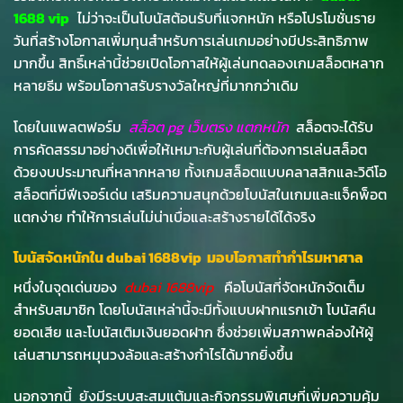
1688 vip
ไม่ว่าจะเป็นโบนัสต้อนรับที่แจกหนัก หรือโปรโมชั่นราย
วันที่สร้างโอกาสเพิ่มทุนสำหรับการเล่นเกมอย่างมีประสิทธิภาพ
มากขึ้น สิทธิ์เหล่านี้ช่วยเปิดโอกาสให้ผู้เล่นทดลองเกมสล็อตหลาก
หลายธีม พร้อมโอกาสรับรางวัลใหญ่ที่มากกว่าเดิม
โดยในแพลตฟอร์ม
สล็อต pg เว็บตรง แตกหนัก
สล็อตจะได้รับ
การคัดสรรมาอย่างดีเพื่อให้เหมาะกับผู้เล่นที่ต้องการเล่นสล็อต
ด้วยงบประมาณที่หลากหลาย ทั้งเกมสล็อตแบบคลาสสิกและวิดีโอ
สล็อตที่มีฟีเจอร์เด่น เสริมความสนุกด้วยโบนัสในเกมและแจ็คพ็อต
แตกง่าย ทำให้การเล่นไม่น่าเบื่อและสร้างรายได้ได้จริง
โบนัสจัดหนักใน dubai 1688vip มอบโอกาสทำกำไรมหาศาล
หนึ่งในจุดเด่นของ
dubai 1688vip
คือโบนัสที่จัดหนักจัดเต็ม
สำหรับสมาชิก โดยโบนัสเหล่านี้จะมีทั้งแบบฝากแรกเข้า โบนัสคืน
ยอดเสีย และโบนัสเติมเงินยอดฝาก ซึ่งช่วยเพิ่มสภาพคล่องให้ผู้
เล่นสามารถหมุนวงล้อและสร้างกำไรได้มากยิ่งขึ้น
นอกจากนี้ ยังมีระบบสะสมแต้มและกิจกรรมพิเศษที่เพิ่มความคุ้ม