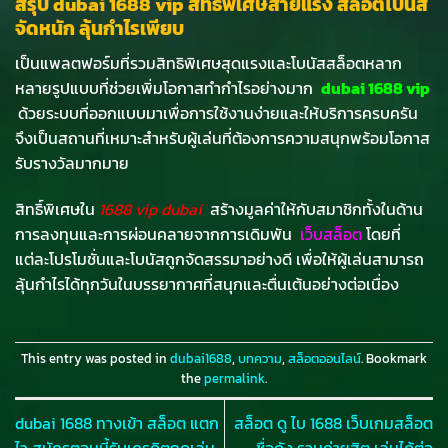
สรุป dubai 1688 vip สิทธิ์พิเศษสายแรง สล็อตโบนัส
จัดหนัก ลุ้นกำไรเพียบ
เป็นแพลตฟอร์มที่รวมสิทธิพิเศษสุดแรงและโบนัสสล็อตหลาก
หลายรูปแบบที่ช่วยเพิ่มโอกาสทำกำไรอย่างมาก
dubai 1688 vip
ด้วยระบบที่ออกแบบมาเพื่อการใช้งานง่ายและให้บริการครบครัน
จึงเป็นสถานที่เหมาะสำหรับผู้เล่นที่ต้องการความสนุกพร้อมโอกาส
รับรางวัลมากมาย
สิทธิ์พิเศษใน
1688 vip dubai
สร้างมูลค่าให้กับสมาชิกทั้งในด้าน
การลงทุนและการผ่อนคลายจากการเดิมพัน
เว็บสล็อต
โดยที่
แต่ละโปรโมชั่นและโบนัสถูกจัดสรรมาอย่างดี เพื่อให้ผู้เล่นสามารถ
ลุ้นกำไรได้ทุกวันในบรรยากาศที่สนุกและตื่นเต้นอย่างต่อเนื่อง
This entry was posted in
dubai1688
,
บทความ
,
สล็อตออนไลน์
. Bookmark
the
permalink
.
dubai 1688 ทางเข้า สล็อต แตก
สล็อต ดู ไบ 1688 เว็บเกมสล็อต
ไว สมัครตอนนี้รับเครดิตกดเล่น
ชื่อดัง รวมค่ายฮิต เล่นได้ต่อ