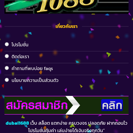
เกี่ยวกับเรา
โปรโมชั่น
ติดต่อเรา
คำถามที่พบบ่อย faqs
นโยบายความเป็นส่วนตัว
dubai1688
เว็บ สล็อต แตกง่าย ครบวงจร ปลอดภัย ฝากถอนไว
โปรโมชั่นคุ้มค่า เล่นง่ายได้เงินจริงทุกวัน”