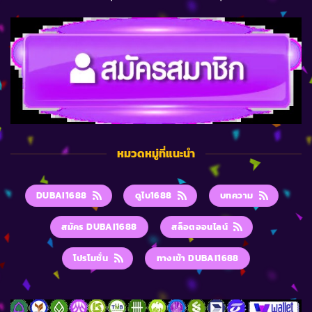
หมวดหมู่ที่แนะนำ
DUBAI1688
ดูไบ1688
บทความ
สมัคร DUBAI1688
สล็อตออนไลน์
โปรโมชั่น
ทางเข้า DUBAI1688