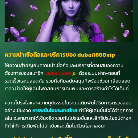
ความน่าเชื่อถือและบริการของ dubai1688vip
ให้ความสำคัญกับความน่าเชื่อถือและบริการที่ตอบสนองความ
ต้องการของสมาชิก
dubai1688vi
p
ด้วยระบบฝาก-ถอนที่
รวดเร็วและปลอดภัย รวมถึงทีมสนับสนุนที่พร้อมช่วยเหลือตลอด
เวลา ช่วยให้ผู้เล่นโฟกัสกับการเดิมพันและการสร้างกำไรได้เต็มที่
ความโปร่งใสและความยุติธรรมในระบบเดิมพันได้รับการตรวจสอบ
อย่างเข้มงวด
การพนันในประเทศไทย
ทำให้ผู้เล่นมั่นใจได้ว่าทุกการ
เล่น จะสามารถได้เงินจริง ร่วมกับโปรโมชั่นและสิทธิประโยชน์ต่างๆ
ที่ทำให้การเดิมพันไม่น่าเบื่อและเต็มไปด้วยโอกาสชนะ