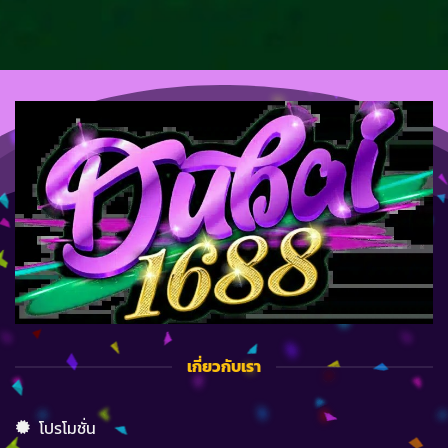
เกี่ยวกับเรา
โปรโมชั่น